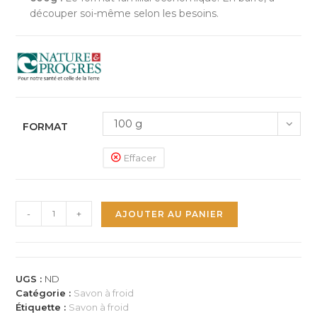
découper soi-même selon les besoins.
100 g
FORMAT
Effacer
quantité
-
+
AJOUTER AU PANIER
de
Savon
ultra-
doux
UGS :
ND
▪
Catégorie :
Savon à froid
CANDIDE
Étiquette :
Savon à froid
▪