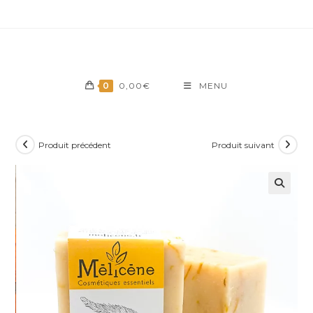
Skip
to
content
0
0,00
€
MENU
Produit précédent
Produit suivant