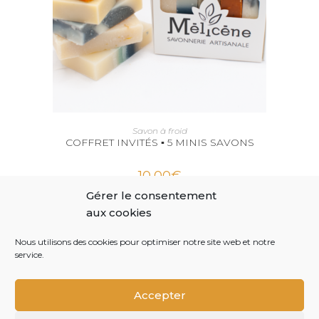
AJOUTER AU PANIER
Savon à froid
COFFRET INVITÉS ▪ 5 MINIS SAVONS
10,00
€
Gérer le consentement
aux cookies
Nous utilisons des cookies pour optimiser notre site web et notre
service.
Accepter
Mentions légales
Politique de confidentialité